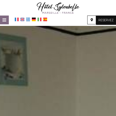
≡
RESERVEZ
ACCUEIL
EMPLACEMENT
HÉBERGEMENT
INSTALLATIONS
GALERIE