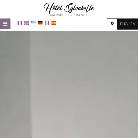
≡
BUCHEN
STARTSEITE
LAGE
UNTERKUNFT
EINRICHTUNGEN
GALERIE